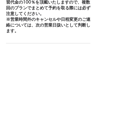
習代金の100％を頂戴いたしますので、複数
回のプランでまとめて予約を取る際には必ず
注意してください。
※営業時間外のキャンセルや日程変更のご連
絡については、次の営業日扱いとして判断し
連絡先
07085143944
re.drivers2021@gmail.com
安心・丁寧・優しく
​講習をいたします