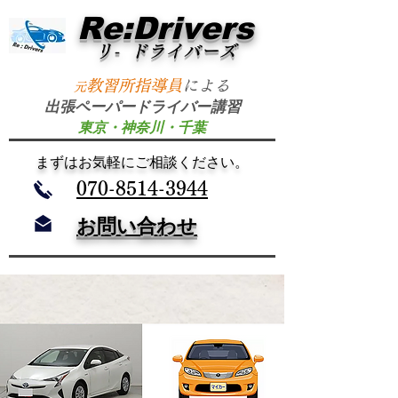
Re:Drivers
リ- ドライバーズ
​
教習所指導員
による
元
出張ペーパードライバー講習
東京・神奈川・千葉
​まずはお気軽にご相談ください。
​070-8514-3944
お問い合わせ