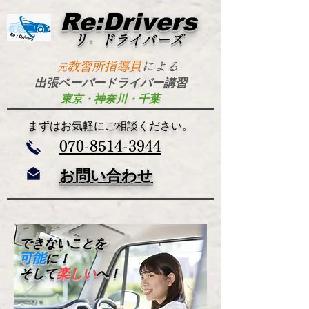
Re:Drivers
リ- ドライバーズ
​
教習所指導員
による
元
出張ペーパードライバー講習
東京・神奈川・千葉
​まずはお気軽にご相談ください。
​070-8514-3944
お問い合わせ
できないことを
可能
に！
楽しい
そして
へ！