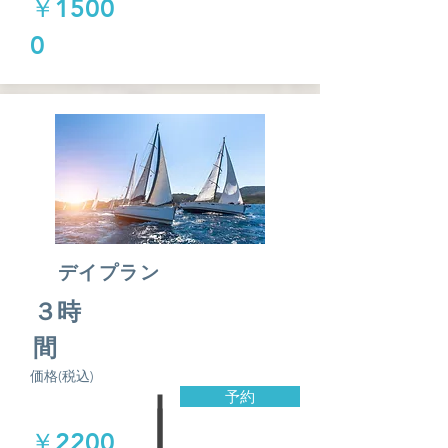
￥1500
0
デイプラン
​３時
間
価格(税込)
予約
￥2200