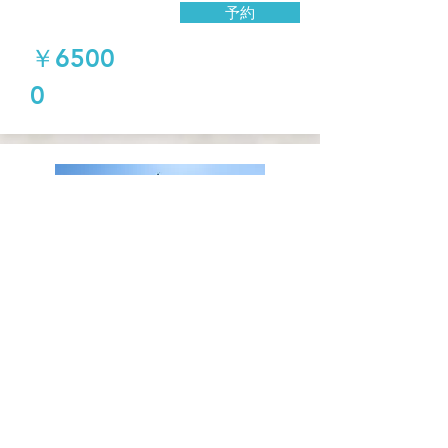
予約
￥6500
0
ロングプラン
​３時間×
5日間 (計15時
間)
価格(税込)