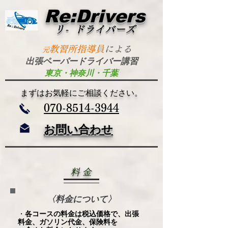
Re:Drivers
リ- ドライバーズ
​
教習所指導員
による
元
出張ペーパードライバー講習
東京・神奈川・千葉
​まずはお気軽にご相談ください。
​070-8514-3944
お問い合わせ
​料 金
〈料金について〉
・
各コースの料金は税込価格で、出張
料金、ガソリン代金、保険料を