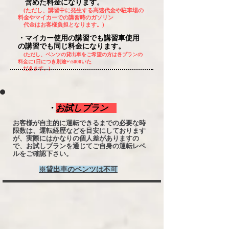
含めた料金になります。
(ただし、講習中に発生する高速代金や駐車場の
料金やマイカーでの講習時
のガソリン
代金はお客様負担となります。)
・マイカー使用の講習でも講習車使用
の講習でも同じ料金になります。
(ただし、ベンツの貸出車をご希望の方は各プランの
料金に1日につき別途+\5000いた
だきます。)
・
お試しプラン
お客様が自主的に運転できるまでの必要な時
限数は、運転経歴などを目安にしております
が、実際にはかなりの個人差がありますの
で、お試しプランを通じてご自身の運転レベ
ルをご確認下さい。
※貸出車のベンツは不可