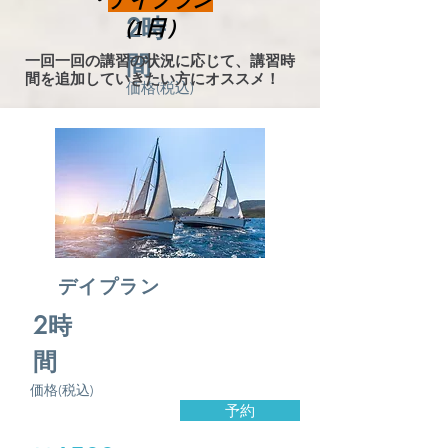
・
デイ
プラン
​2時
（1日）
間
一回一回の講習の状況に応じて、講習時
間を追加していきたい方にオススメ！
価格(税込)
デイプラン
​2時
間
価格(税込)
予約